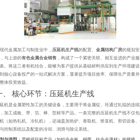
现代金属加工与制造业中，
压延机生产线
的配置、
金属结构厂房
的规划安
，与上游的
有色金属合金销售
，构成了一个紧密关联、相互促进的产业服
条。将这三者有机结合，能够为客户提供从基础材料供应到生产环境建设
到核心设备投产的一站式解决方案，显著提升项目效率、保障生产质量并
整体投资效益。
一、 核心环节：压延机生产线
延机是金属塑性加工的关键设备，主要用于将金属锭、坯通过轧辊的连续
，加工成板、带、箔、棒、型材等产品。一条完整的压延机生产线不仅包
机（如热轧机、冷轧机），还涵盖加热炉、卷取机、矫直机、剪切设备、
与控制系统以及配套的冷却、润滑与除尘系统。
划与选型
：需根据目标产品（如铝合金板、铜带、钛合金薄材）的规格、