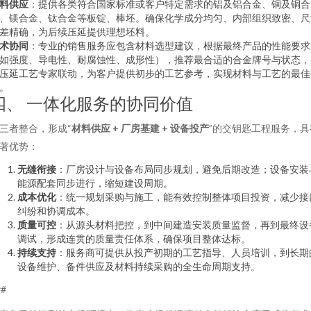
料供应
：提供各类符合国家标准或客户特定需求的铝及铝合金、铜及铜合
、镁合金、钛合金等板锭、棒坯。确保化学成分均匀、内部组织致密、尺
差精确，为后续压延提供理想坯料。
术协同
：专业的销售服务应包含材料选型建议，根据最终产品的性能要求
如强度、导电性、耐腐蚀性、成形性），推荐最合适的合金牌号与状态，
压延工艺专家联动，为客户提供初步的工艺参考，实现材料与工艺的最佳
。
四、 一体化服务的协同价值
三者整合，形成“
材料供应 + 厂房基建 + 设备投产
”的交钥匙工程服务，具
著优势：
无缝衔接
：厂房设计与设备布局同步规划，避免后期改造；设备安装
能源配套同步进行，缩短建设周期。
成本优化
：统一规划采购与施工，能有效控制整体项目投资，减少接
纠纷和协调成本。
质量可控
：从源头材料把控，到中间建造安装质量监督，再到最终设
调试，形成连贯的质量责任体系，确保项目整体达标。
持续支持
：服务商可提供从投产初期的工艺指导、人员培训，到长期
设备维护、备件供应及材料持续采购的全生命周期支持。
##