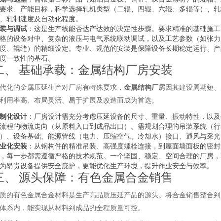
要求、产能目标，科学选择轧机类型（二辊、四辊、六辊、多辊等）、轧
、轧制速度及自动化程度。
装与调试
：这是生产线能否达产达效的决定性步骤。要求精准的基础施工
格的设备对中、复杂的液压与电气系统联动调试，以及工艺参数（如张力
度、辊缝）的精细设定。专业、规范的安装是保障设备长期稳定运行、产
度一致性的基石。
二、 基础承载：金属结构厂房安装
代化的金属压延生产对厂房有特殊要求，
金属结构厂房
因其建设周期短、
利用率高、布局灵活、易于扩展及改造而成为首选。
制化设计
：厂房设计需充分考虑压延设备的尺寸、重量、振动特性，以及
流程的物流走向（从原料入口到成品出口）。需规划合理的吊装系统（行
）、设备基础、能源管线（电力、压缩空气、冷却水）接口、通风与采光
业化安装
：从钢构件的精准吊装、高强度螺栓连接，到屋面墙面板的密封
，每一步都需遵循严格的技术规范。一个坚固、稳定、空间合理的厂房，
为昂贵设备提供安全庇护，更能优化生产环境，提升作业安全与效率。
三、 源头保障：有色金属合金销售
质的有色金属合金材料是生产高品质压延产品的源头。将合金销售整合到
体系内，能实现从材料到成品的全程质量可控。