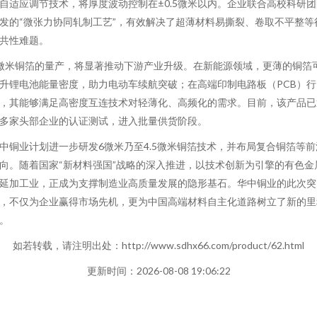
自适应调节技术，将厚度波动控制在±0.5微米以内。企业联合高校科研团
发的“微张力协同轧制工艺”，有效解决了超薄材料易撕裂、卷取不平整等
共性难题。
微米铜箔的量产，将显著推动下游产业升级。在新能源领域，更薄的铜箔
升锂电池能量密度，助力电动车续航突破；在高端印制电路板（PCB）行
，其能够满足高密度互连技术对轻薄化、高频化的需求。目前，该产品已
多家头部企业的认证测试，进入批量供货阶段。
中铜业计划进一步研发6微米乃至4.5微米铜箔技术，并布局复合铜箔等前
向。随着国家“新材料强国”战略的深入推进，以技术创新为引擎的有色金
延加工业，正成为支撑制造业高质量发展的隐形基石。华中铜业的此次突
，不仅为企业赢得市场先机，更为中国高端材料自主化道路树立了新的里
。
如若转载，请注明出处：http://www.sdhx66.com/product/62.html
更新时间：2026-08-08 19:06:22