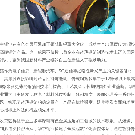
中铜业在有色金属压延加工领域取得重大突破，成功生产出厚度仅为8微
高端铜箔产品。这一成果不仅标志着企业在超薄铜箔制造技术上迈入国际
行列，更为我国新材料产业链的自主创新注入了强劲动力。
箔作为电子信息、新能源汽车、5G通信等战略性新兴产业的关键基础材
，其厚度直接影响到产品性能与能耗。传统铜箔多集中于12微米以上规
8微米及更薄的铜箔因技术门槛高、工艺复杂，长期被国外企业垄断。华
业通过自主研发，攻克了材料纯度控制、轧制精度、表面处理等一系列技
题，实现了超薄铜箔的稳定量产，产品在抗拉强度、延伸率及表面粗糙度
心指标上均达到行业领先水平。
次突破得益于企业多年深耕有色金属压延加工领域的技术积累。从熔炼、
到多道次精密压延，华中铜业构建了全流程数字化管控体系，通过智能传