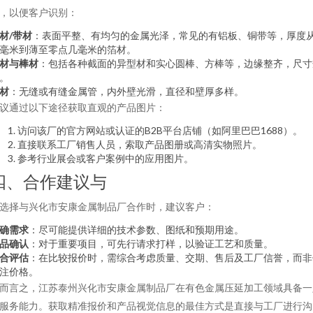
，以便客户识别：
材/带材
：表面平整、有均匀的金属光泽，常见的有铝板、铜带等，厚度
毫米到薄至零点几毫米的箔材。
材与棒材
：包括各种截面的异型材和实心圆棒、方棒等，边缘整齐，尺寸
。
材
：无缝或有缝金属管，内外壁光滑，直径和壁厚多样。
议通过以下途径获取直观的产品图片：
访问该厂的官方网站或认证的B2B平台店铺（如阿里巴巴1688）。
直接联系工厂销售人员，索取产品图册或高清实物照片。
参考行业展会或客户案例中的应用图片。
四、合作建议与
选择与兴化市安康金属制品厂合作时，建议客户：
确需求
：尽可能提供详细的技术参数、图纸和预期用途。
品确认
：对于重要项目，可先行请求打样，以验证工艺和质量。
合评估
：在比较报价时，需综合考虑质量、交期、售后及工厂信誉，而非
注价格。
而言之，江苏泰州兴化市安康金属制品厂在有色金属压延加工领域具备一
服务能力。获取精准报价和产品视觉信息的最佳方式是直接与工厂进行沟