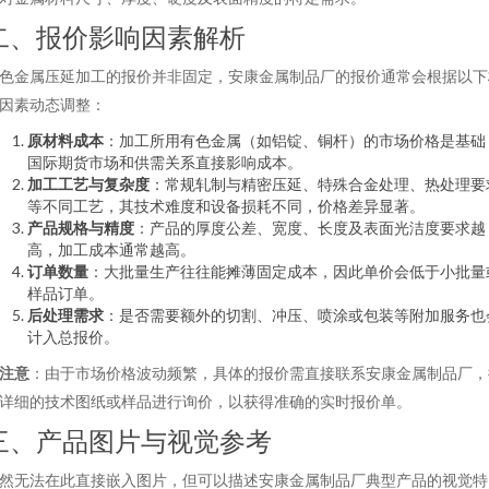
二、报价影响因素解析
色金属压延加工的报价并非固定，安康金属制品厂的报价通常会根据以下
因素动态调整：
原材料成本
：加工所用有色金属（如铝锭、铜杆）的市场价格是基础
国际期货市场和供需关系直接影响成本。
加工工艺与复杂度
：常规轧制与精密压延、特殊合金处理、热处理要
等不同工艺，其技术难度和设备损耗不同，价格差异显著。
产品规格与精度
：产品的厚度公差、宽度、长度及表面光洁度要求越
高，加工成本通常越高。
订单数量
：大批量生产往往能摊薄固定成本，因此单价会低于小批量
样品订单。
后处理需求
：是否需要额外的切割、冲压、喷涂或包装等附加服务也
计入总报价。
注意
：由于市场价格波动频繁，具体的报价需直接联系安康金属制品厂，
详细的技术图纸或样品进行询价，以获得准确的实时报价单。
三、产品图片与视觉参考
然无法在此直接嵌入图片，但可以描述安康金属制品厂典型产品的视觉特